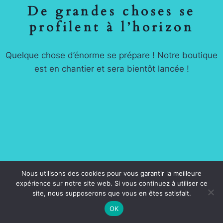
De grandes choses se
profilent à l’horizon
Quelque chose d’énorme se prépare ! Notre boutique
est en chantier et sera bientôt lancée !
Nous utilisons des cookies pour vous garantir la meilleure
© 2026 BECKY'S AMERICAN SHOP -
Mentions
expérience sur notre site web. Si vous continuez à utiliser ce
Légales
-
Condition générales de vente
site, nous supposerons que vous en êtes satisfait.
OK