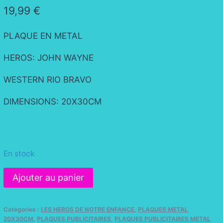
19,99
€
PLAQUE EN METAL
HEROS: JOHN WAYNE
WESTERN RIO BRAVO
DIMENSIONS: 20X30CM
En stock
quantité
Ajouter au panier
de
PLAQUE
Catégories :
LES HEROS DE NOTRE ENFANCE
,
PLAQUES METAL
RIO
20X30CM
,
PLAQUES PUBLICITAIRES
,
PLAQUES PUBLICITAIRES METAL