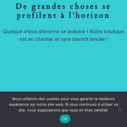
De grandes choses se
profilent à l’horizon
Quelque chose d’énorme se prépare ! Notre boutique
est en chantier et sera bientôt lancée !
Nous utilisons des cookies pour vous garantir la meilleure
© 2026 BECKY'S AMERICAN SHOP -
Mentions
expérience sur notre site web. Si vous continuez à utiliser ce
Légales
-
Condition générales de vente
site, nous supposerons que vous en êtes satisfait.
OK